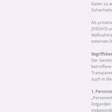
Daten zu w
Sicherheit
Als privat
(DSGVO) un
Maßnahmen 
externen D
Begriffsb
Der Gesetz
betroffene
Transparen
auch in di
1. Person
„Personenbe
Folgenden „
insbesonde