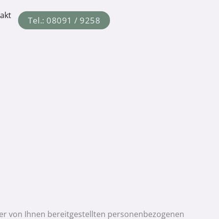
akt
Tel.: 08091 / 9258
 der von Ihnen bereitgestellten personenbezogenen