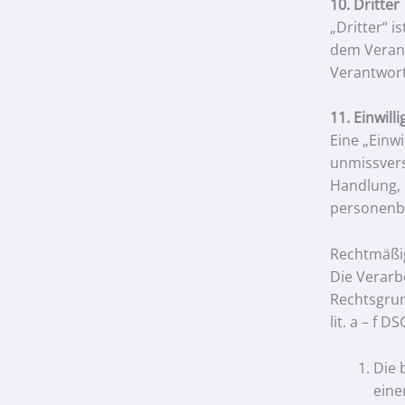
10. Dritter
„Dritter“ i
dem Verant
Verantwort
11. Einwill
Eine „Einwi
unmissvers
Handlung, 
personenbe
Rechtmäßig
Die Verarb
Rechtsgrun
lit. a – f 
Die 
eine