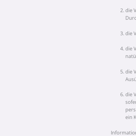
die 
Durc
die 
die 
natü
die 
Ausü
die 
sofe
pers
ein 
Informati