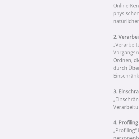
Online-Ken
physischen,
natürliche
2. Verarbe
„Verarbeit
Vorgangsre
Ordnen, di
durch Über
Einschränk
3. Einschr
„Einschrän
Verarbeitu
4. Profiling
„Profiling
personenbe