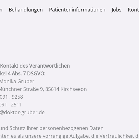
m
Behandlungen
Patienteninformationen
Jobs
Kont
Kontakt des Verantwortlichen
kel 4 Abs. 7 DSGVO:
 Monika Gruber
 Münchner Straße 9, 85614 Kirchseeon
091 . 9258
091 . 2511
fo@doktor-gruber.de
 und Schutz Ihrer personenbezogenen Daten
hten es als unsere vorrangige Aufgabe, die Vertraulichkeit