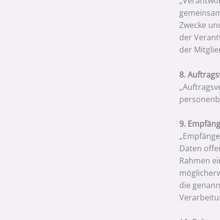
„Verantwort
gemeinsam 
Zwecke und
der Verant
der Mitgli
8. Auftrags
„Auftragsve
personenbe
9. Empfän
„Empfänger
Daten offe
Rahmen ein
möglicherw
die genann
Verarbeitu