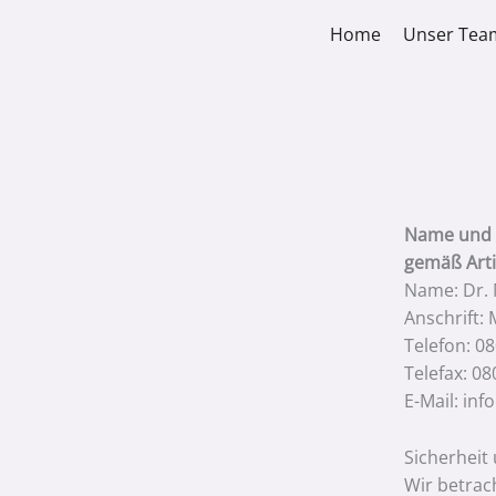
Zum
Home
Unser Tea
Inhalt
springen
Name und 
gemäß Arti
Name: Dr.
Anschrift:
Telefon: 08
Telefax: 08
E-Mail: in
Sicherheit
Wir betrac