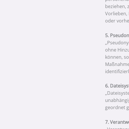
beziehen, 
Vorlieben,
oder vorhe
5. Pseudo
„Pseudonym
ohne Hinzu
können, so
Maßnahmen 
identifizi
6. Dateisy
„Dateisyst
unabhängig
geordnet g
7. Verantw